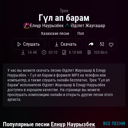
Трек
Гүл ап барам
Елнұр Наурызбек
Әділет Жауғашар
Казахские песни
Поп
Слушать
Скачать
52
14.4K
03:10
8.18 MB
320 kb/s
У нас вы можете скачать песню Әділет Жауғашар & Елнұр
Наурызбек – Гүл ап барам в формате MP3 на телефон или
компьютер, а также слушать онлайн бесплатно. Трек "Гүл ап
барам" исполнителя Әділет Жауғашар & Елнұр Наурызбек
доступен в хорошем качестве. На странице вы можете
прослушать композицию онлайн и открыть другие песни этого
артиста.
Популярные песни
Елнұр Наурызбек
ВСЕ ПЕСНИ