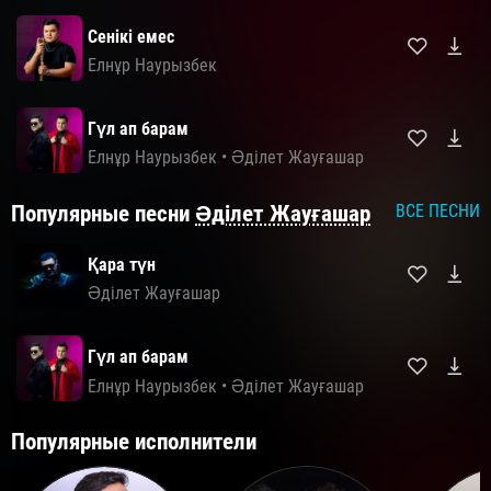
Сенікі емес
Елнұр Наурызбек
Гүл ап барам
Елнұр Наурызбек
•
Әділет Жауғашар
Популярные песни
Әділет Жауғашар
ВСЕ ПЕСНИ
Қара түн
Әділет Жауғашар
Гүл ап барам
Елнұр Наурызбек
•
Әділет Жауғашар
Популярные исполнители