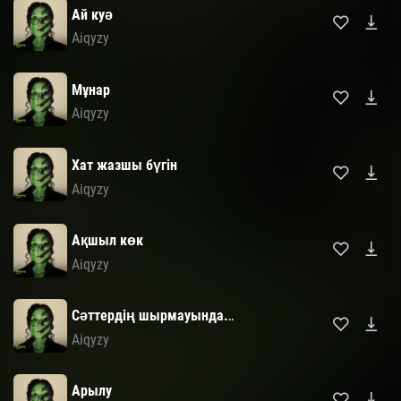
Ай куә
Aiqyzy
Мұнар
Aiqyzy
Хат жазшы бүгін
Aiqyzy
Ақшыл көк
Aiqyzy
Сәттердің шырмауында.․․
Aiqyzy
Арылу