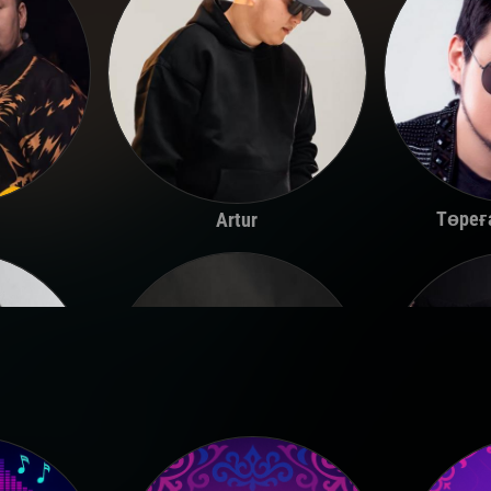
Төреғ
Artur