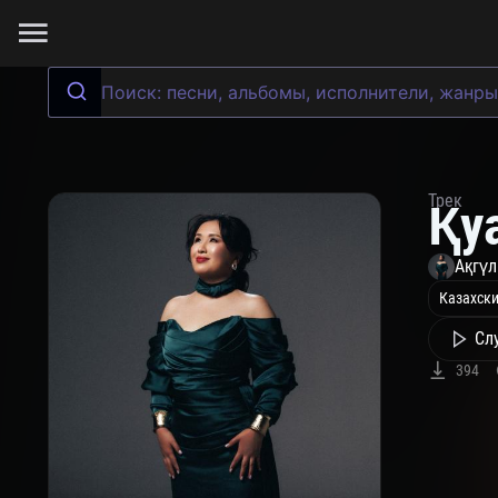
Трек
Қу
Ақгү
Казахски
Сл
394