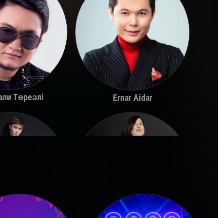
али Төреәлі
Ernar Aidar