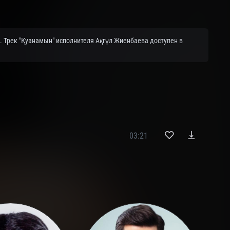
. Трек "Қуанамын" исполнителя Ақгүл Жиенбаева доступен в
03:21