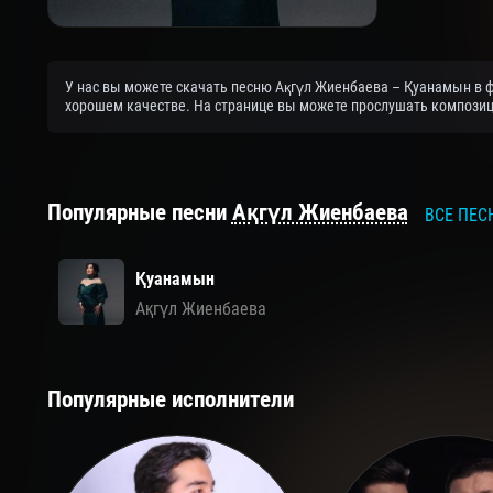
У нас вы можете скачать песню Ақгүл Жиенбаева – Қуанамын в ф
хорошем качестве. На странице вы можете прослушать композици
Популярные песни
Ақгүл Жиенбаева
ВСЕ ПЕС
Қуанамын
Ақгүл Жиенбаева
Популярные исполнители