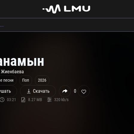
анамын
л Жиенбаева
е песни
Поп
2026
ушать
Скачать
0
03:21
8.27 MB
320 kb/s