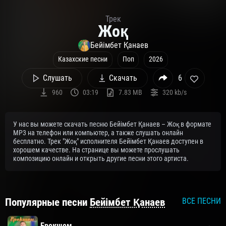
Трек
Жоқ
Бейімбет Қанаев
Казахские песни
Поп
2026
Слушать
Скачать
6
960
03:19
7.83 MB
320 kb/s
У нас вы можете скачать песню Бейімбет Қанаев – Жоқ в формате
MP3 на телефон или компьютер, а также слушать онлайн
бесплатно. Трек "Жоқ" исполнителя Бейімбет Қанаев доступен в
хорошем качестве. На странице вы можете прослушать
композицию онлайн и открыть другие песни этого артиста.
Популярные песни
Бейімбет Қанаев
ВСЕ ПЕСНИ
Ерекшем