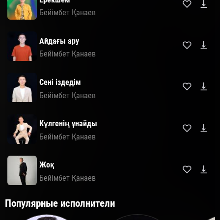
Бейімбет Қанаев
Айдағы ару
Бейімбет Қанаев
Сені іздедім
Бейімбет Қанаев
Күлгенің ұнайды
Бейімбет Қанаев
Жоқ
Бейімбет Қанаев
Популярные исполнители