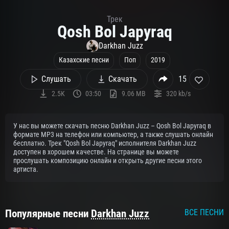
Трек
Qosh Bol Japyraq
Darkhan Juzz
Казахские песни
Поп
2019
Слушать
Скачать
15
2.5K
03:50
9.06 MB
320 kb/s
У нас вы можете скачать песню Darkhan Juzz – Qosh Bol Japyraq в
формате MP3 на телефон или компьютер, а также слушать онлайн
бесплатно. Трек "Qosh Bol Japyraq" исполнителя Darkhan Juzz
доступен в хорошем качестве. На странице вы можете
прослушать композицию онлайн и открыть другие песни этого
артиста.
Популярные песни
Darkhan Juzz
ВСЕ ПЕСНИ