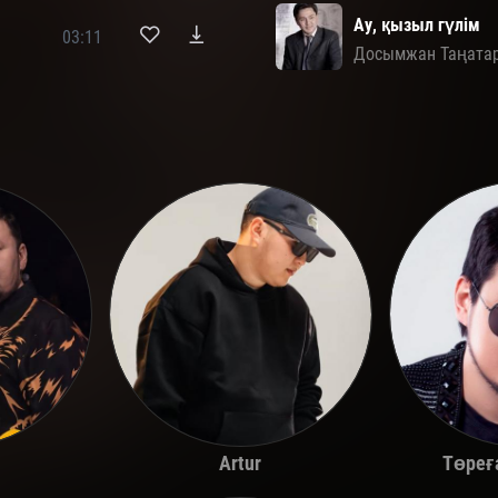
Ау, қызыл гүлім
03:11
Досымжан Таңата
Төреғ
Artur