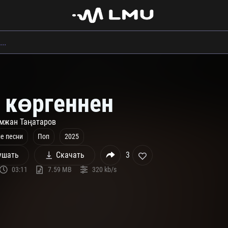
р көргеннен
мжан Таңатаров
е песни
Поп
2025
ушать
Скачать
3
03:11
7.59 MB
320 kb/s