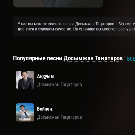
У нас вы можете скачать песню Досымжан Таңатаров – Бір көрге
доступен в хорошем качестве. На странице вы можете прослушат
Популярные песни
Досымжан Таңатаров
ВСЕ
Аққуым
Досымжан Таңатаров
Бейнең
Досымжан Таңатаров