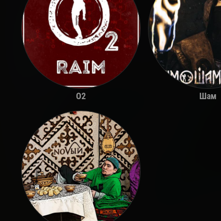
O2
Шам