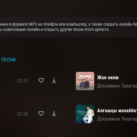
ннен в формате MP3 на телефон или компьютер, а также слушать онлайн бе
ь композицию онлайн и открыть другие песни этого артиста.
 ПЕСНИ
Жан әкем
03:52
Досымжан Таңата
Алғашқы махабба
02:36
Досымжан Таңата