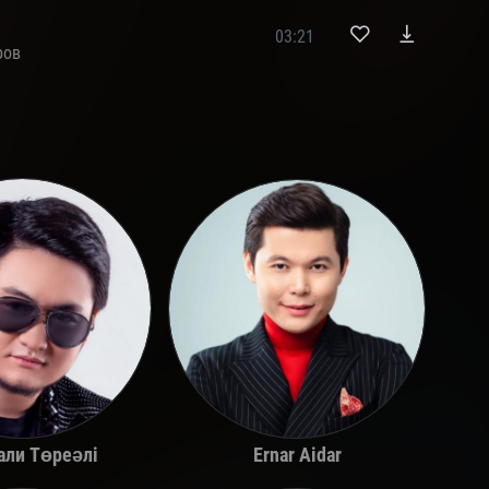
03:21
ров
али Төреәлі
Ernar Aidar