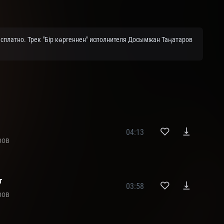
сплатно. Трек "Бір көргеннен" исполнителя Досымжан Таңатаров
04:13
ров
т
03:58
ров