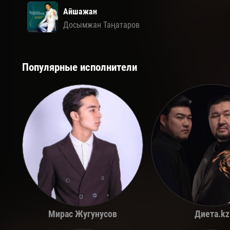
Айшажан
Досымжан Таңатаров
Популярные исполнители
Мирас Жугунусов
Диета.kz