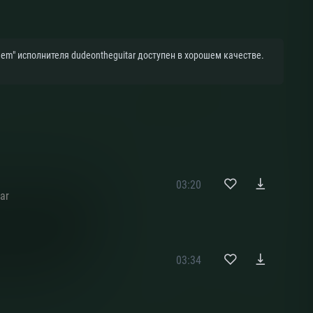
em" исполнителя dudeontheguitar доступен в хорошем качестве.
03:20
ar
03:34