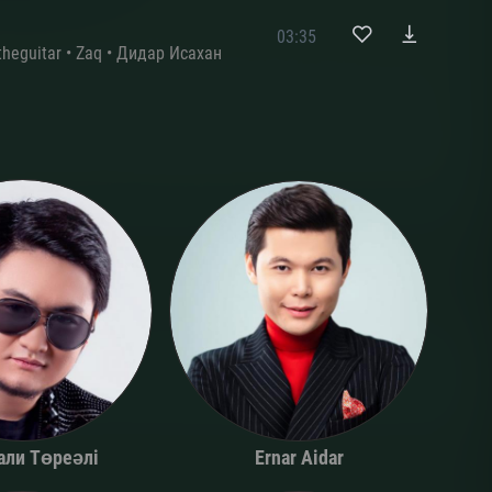
03:35
heguitar
•
Zaq
•
Дидар Исахан
али Төреәлі
Ernar Aidar