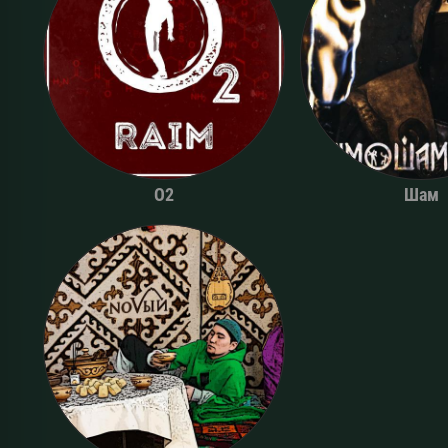
O2
Шам