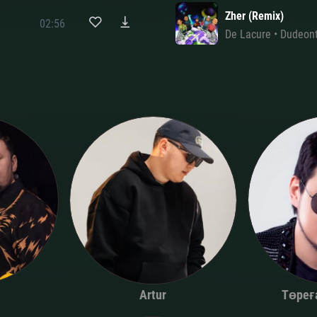
Zher (Remix)
02:56
De Lacure
•
Dudeont
Төреғ
Artur