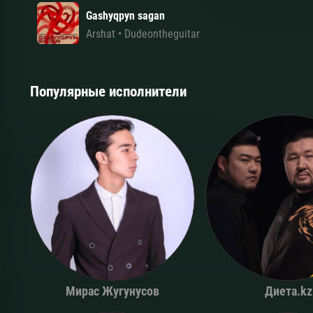
Gashyqpyn sagan
Arshat
•
Dudeontheguitar
Популярные исполнители
Мирас Жугунусов
Диета.kz