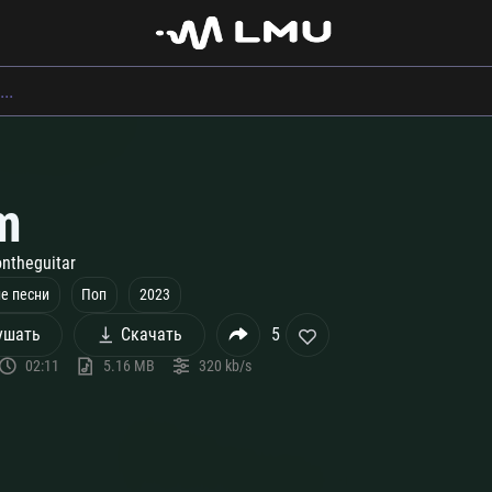
m
ntheguitar
е песни
Поп
2023
ушать
Скачать
5
02:11
5.16 MB
320 kb/s