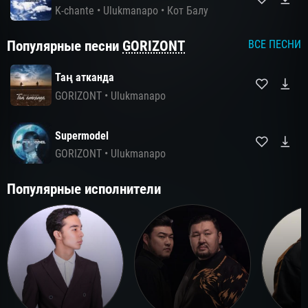
K-chante
•
Ulukmanapo
•
Кот Балу
Популярные песни
GORIZONT
ВСЕ ПЕСНИ
Таң атканда
GORIZONT
•
Ulukmanapo
Supermodel
GORIZONT
•
Ulukmanapo
Популярные исполнители