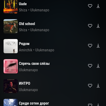
Uade
Shiza
•
Ulukmanapo
Old school
Shiza
•
Ulukmanapo
Рядом
Amirchik
•
Ulukmanapo
Спрячь свои слёзы
Ulukmanapo
ИНТРО
Ulukmanapo
Среди сотен дорог