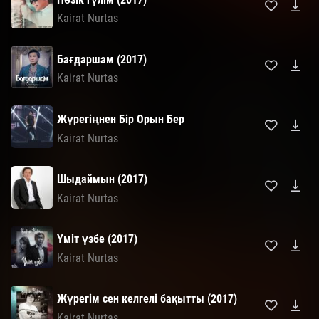
Kairat Nurtas
Бағдаршам (2017)
Kairat Nurtas
Жүрегіңнен Бір Орын Бер
Kairat Nurtas
Шыдаймын (2017)
Kairat Nurtas
Үміт үзбе (2017)
Kairat Nurtas
Жүрегім сен келгелі бақытты (2017)
Kairat Nurtas