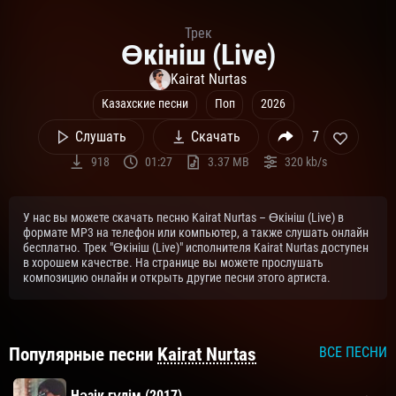
Трек
Өкініш (Live)
Kairat Nurtas
Казахские песни
Поп
2026
Слушать
Скачать
7
918
01:27
3.37 MB
320 kb/s
У нас вы можете скачать песню Kairat Nurtas – Өкініш (Live) в
формате MP3 на телефон или компьютер, а также слушать онлайн
бесплатно. Трек "Өкініш (Live)" исполнителя Kairat Nurtas доступен
в хорошем качестве. На странице вы можете прослушать
композицию онлайн и открыть другие песни этого артиста.
Популярные песни
Kairat Nurtas
ВСЕ ПЕСНИ
Нәзік гүлім (2017)