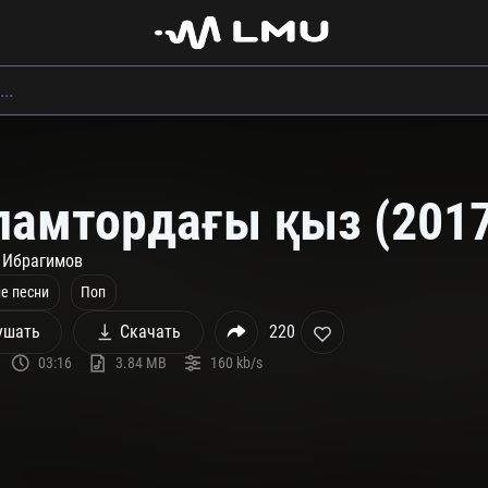
ламтордағы қыз (2017
 Ибрагимов
е песни
Поп
ушать
Скачать
220
03:16
3.84 MB
160 kb/s