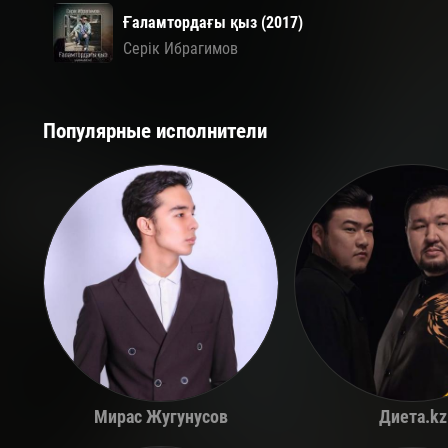
Ғаламтордағы қыз (2017)
Серік Ибрагимов
Популярные исполнители
Мирас Жугунусов
Диета.kz