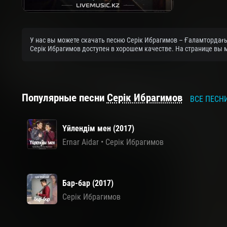
У нас вы можете скачать песню Серік Ибрагимов – Ғаламтордағы 
Серік Ибрагимов доступен в хорошем качестве. На странице вы 
Популярные песни
Серік Ибрагимов
ВСЕ ПЕСН
Үйлендім мен (2017)
Ernar Aidar
•
Серік Ибрагимов
Бар-бар (2017)
Серік Ибрагимов