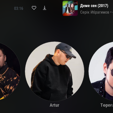
Деме сен (2017)
03:16
Серік Ибрагимов
•
Төреғ
Artur