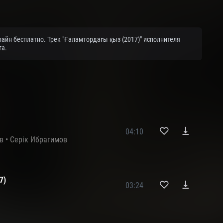
айн бесплатно. Трек "Ғаламтордағы қыз (2017)" исполнителя
та.
04:10
в
•
Серік Ибрагимов
7)
03:24