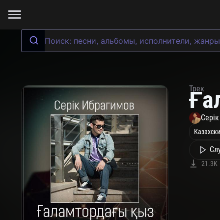
Трек
Ға
Серік
Казахски
Сл
21.3K