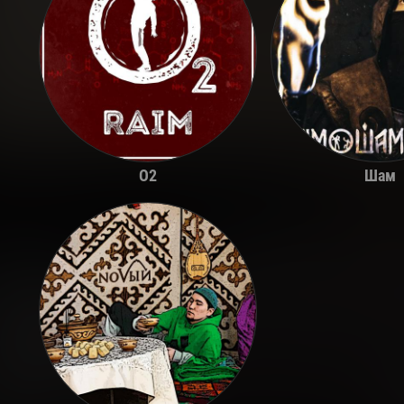
O2
Шам