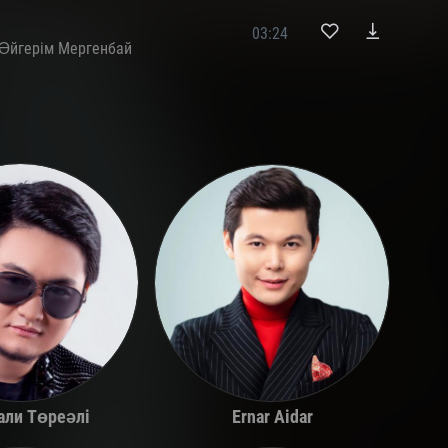
03:24
Әйгерім Мергенбай
али Төреәлі
Ernar Aidar