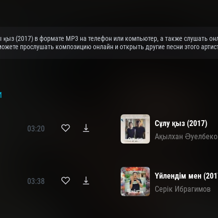
қыз (2017) в формате MP3 на телефон или компьютер, а также слушать онл
можете прослушать композицию онлайн и открыть другие песни этого артис
И
Сұлу қыз (2017)
03:20
Ақылхан Əуелбеко
Үйлендім мен (201
03:38
Серік Ибрагимов