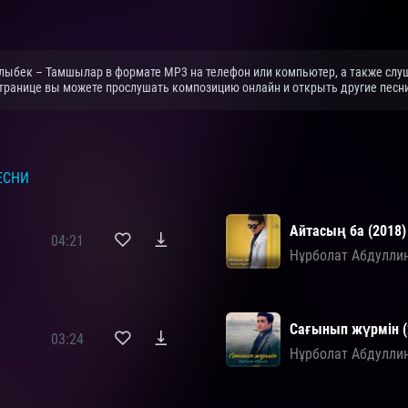
лыбек – Тамшылар в формате MP3 на телефон или компьютер, а также слуш
ранице вы можете прослушать композицию онлайн и открыть другие песни 
ЕСНИ
Айтасың ба (2018)
04:21
Нұрболат Абдулли
Сағынып жүрмін (
03:24
Нұрболат Абдулли