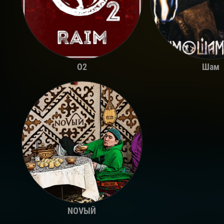
O2
Шам
NOVЫЙ