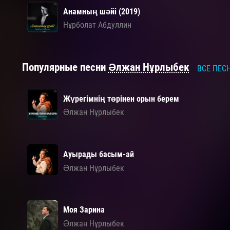
Анамның шәйі (2019)
Нұрболат Абдуллин
Популярные песни
Әлжан Нұрлыбек
ВСЕ ПЕС
Жүрегімнің төрінен орын берем
Әлжан Нұрлыбек
Ауырады басым-ай
Әлжан Нұрлыбек
Моя Зарина
Әлжан Нұрлыбек