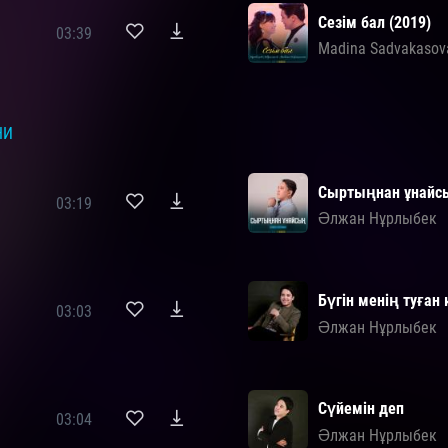
Сезім бал (2019)
03:39
Madina Sadvakasov
НИ
Сыртыңнан ұнайс
03:19
Әлжан Нұрлыбек
Бүгін менің туған
03:03
Әлжан Нұрлыбек
Сүйемін деп
03:04
Әлжан Нұрлыбек