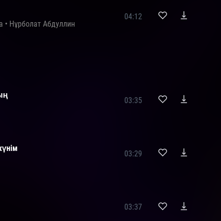
04:12
a
•
Нұрболат Абдуллин
ың
03:35
 күнім
03:29
03:37