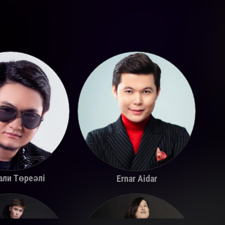
али Төреәлі
Ernar Aidar