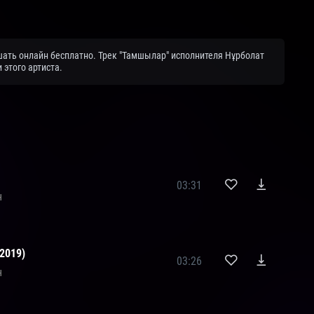
ать онлайн бесплатно. Трек "Тамшылар" исполнителя Нұрболат
этого артиста.
03:31
н
2019)
03:26
н