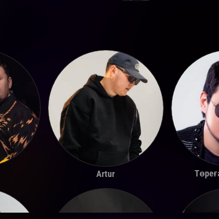
Төреғ
Artur