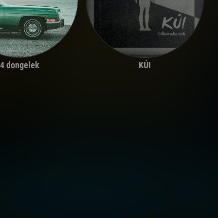
4 dongelek
KÚI