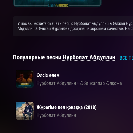
У нас вы можете скачать песню Нұрболат Абдуллин & Әлжан Нұр
Абдуллин & Әлжан Нұрлыбек доступен в хорошем качестве. На ст
Популярные песни
Нұрболат Абдуллин
ВСЕ П
Әлсіз әлем
Нұрболат Абдуллин
•
Әбдіжаппар Әлқожа
Жүрегіме кел қонаққа (2018)
Нұрболат Абдуллин