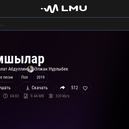
мшылар
олат Абдуллин
Әлжан Нұрлыбек
е песни
Поп
2019
ушать
Скачать
512
04:02
9.44 MB
320 kb/s