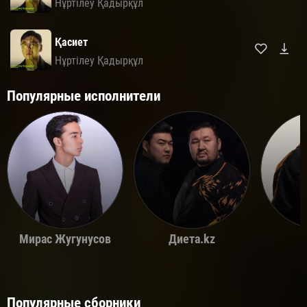
Нұртілеу Қадырқұл
Қасиет
Нұртілеу Қадырқұл
Популярные исполнители
Мирас Жугунусов
Диета.kz
Популярные сборники