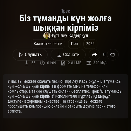
Трек
Біз тұманды күн жолға
шыққан кірпіміз
Нұртілеу Қадырқұл
Казахские песни
Поп
2025
Слушать
Скачать
0
55
01:09
2.81 MB
320 kb/s
У нас вы можете скачать песню Нұртілеу Қадырқұл – Біз тұманды
күн жолға шыққан кірпіміз в формате MP3 на телефон или
компьютер, а также слушать онлайн бесплатно. Трек "Біз тұманды
күн жолға шыққан кірпіміз" исполнителя Нұртілеу Қадырқұл
доступен в хорошем качестве. На странице вы можете
прослушать композицию онлайн и открыть другие песни этого
артиста.