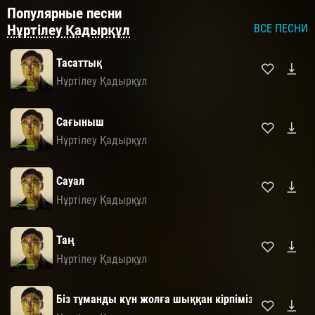
Популярные песни
Нұртілеу Қадырқұл
ВСЕ ПЕСНИ
Тасаттық
Нұртілеу Қадырқұл
Сағыныш
Нұртілеу Қадырқұл
Сауал
Нұртілеу Қадырқұл
Таң
Нұртілеу Қадырқұл
Біз тұманды күн жолға шыққан кірпіміз