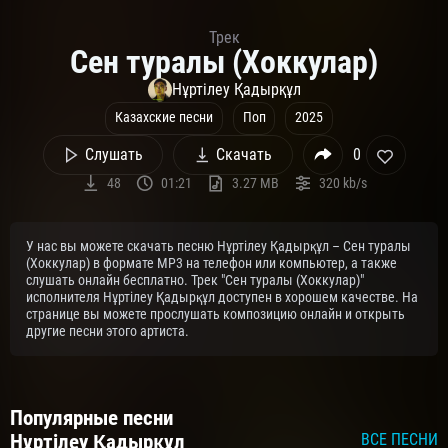
Трек
Сен туралы (Хоккулар)
Нұртілеу Қадырқұл
Казахские песни
Поп
2025
Слушать
Скачать
0
48
01:21
3.27 MB
320 kb/s
У нас вы можете скачать песню Нұртілеу Қадырқұл – Сен туралы
(Хоккулар) в формате MP3 на телефон или компьютер, а также
слушать онлайн бесплатно. Трек "Сен туралы (Хоккулар)"
исполнителя Нұртілеу Қадырқұл доступен в хорошем качестве. На
странице вы можете прослушать композицию онлайн и открыть
другие песни этого артиста.
Популярные песни
Нұртілеу Қадырқұл
ВСЕ ПЕСНИ