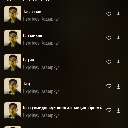
Тасаттық
Нұртілеу Қадырқұл
Сағыныш
Нұртілеу Қадырқұл
Сауал
Нұртілеу Қадырқұл
Таң
Нұртілеу Қадырқұл
Біз тұманды күн жолға шыққан кірпіміз
Нұртілеу Қадырқұл