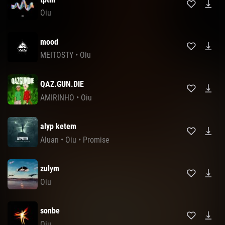
Oiu
mood
MEITOSTY
•
Oiu
QAZ.GUN.DIE
AMIRINHO
•
Oiu
alyp ketem
Aluan
•
Oiu
•
Promise
zulym
Oiu
sonbe
Oiu