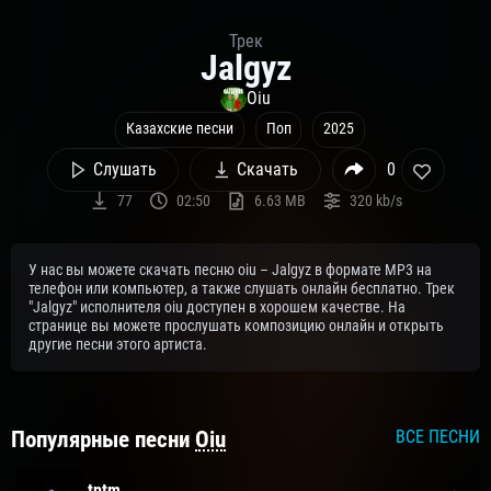
Трек
Jalgyz
Oiu
Казахские песни
Поп
2025
Слушать
Скачать
0
77
02:50
6.63 MB
320 kb/s
У нас вы можете скачать песню oiu – Jalgyz в формате MP3 на
телефон или компьютер, а также слушать онлайн бесплатно. Трек
"Jalgyz" исполнителя oiu доступен в хорошем качестве. На
странице вы можете прослушать композицию онлайн и открыть
другие песни этого артиста.
Популярные песни
Oiu
ВСЕ ПЕСНИ
tptm