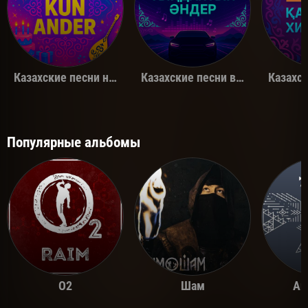
Казахские песни на день рождения
Казахские песни в машину
Популярные альбомы
O2
Шам
Ай