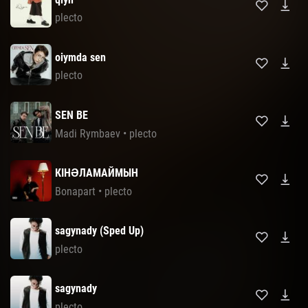
plecto
oiymda sen
plecto
SEN BE
Madi Rymbaev
•
plecto
КІНӘЛАМАЙМЫН
Bonapart
•
plecto
sagynady (Sped Up)
plecto
sagynady
plecto