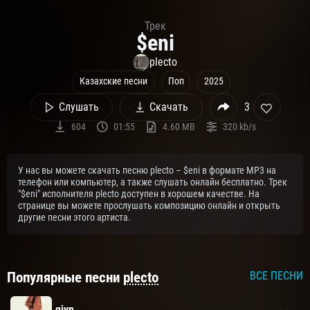
Трек
$eni
plecto
Казахские песни
Поп
2025
Слушать
Скачать
3
604
01:55
4.60 MB
320 kb/s
У нас вы можете скачать песню plecto – $eni в формате MP3 на
телефон или компьютер, а также слушать онлайн бесплатно. Трек
"$eni" исполнителя plecto доступен в хорошем качестве. На
странице вы можете прослушать композицию онлайн и открыть
другие песни этого артиста.
Популярные песни
plecto
ВСЕ ПЕСНИ
qiyn