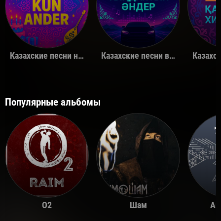
Казахские песни на день рождения
Казахские песни в машину
Популярные альбомы
O2
Шам
Ай