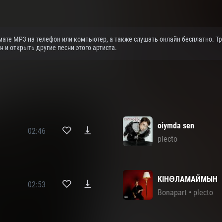
рмате MP3 на телефон или компьютер, а также слушать онлайн бесплатно. Тре
и открыть другие песни этого артиста.
oiymda sen
02:46
plecto
КІНӘЛАМАЙМЫН
02:53
Bonapart
•
plecto