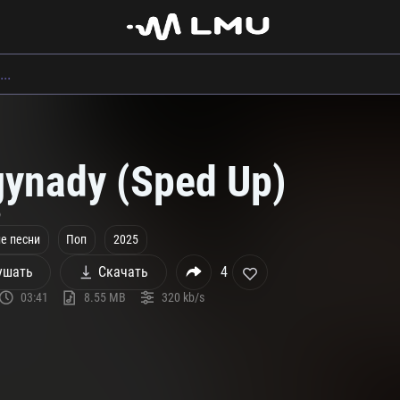
gynady (Sped Up)
o
е песни
Поп
2025
ушать
Скачать
4
03:41
8.55 MB
320 kb/s