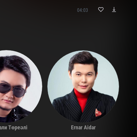
04:03
али Төреәлі
Ernar Aidar