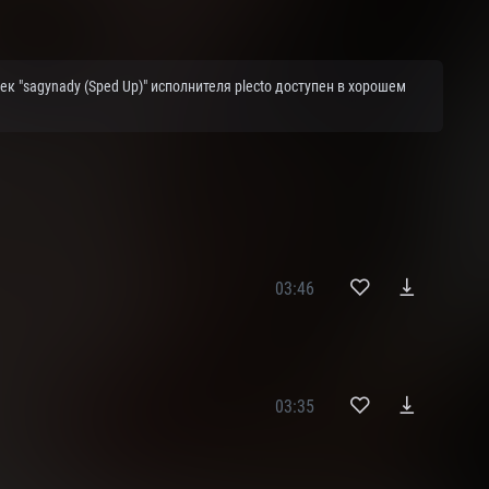
к "sagynady (Sped Up)" исполнителя plecto доступен в хорошем
03:46
03:35