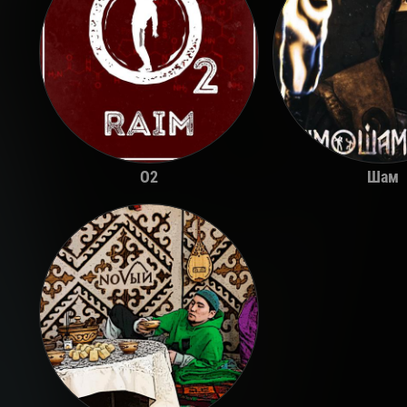
O2
Шам