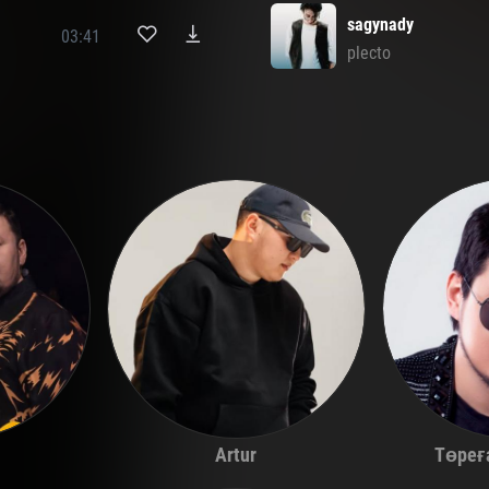
sagynady
03:41
plecto
Төреғ
Artur