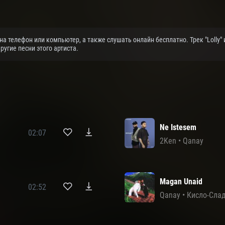
 на телефон или компьютер, а также слушать онлайн бесплатно. Трек "Lolly"
угие песни этого артиста.
Ne Istesem
02:07
2Ken
•
Qanay
Magan Unaid
02:52
Qanay
•
Кисло-Сла