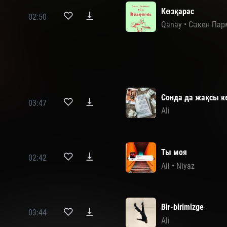
Көзқарас
02:50
Qanay
•
Сәкен Пар
Сонда да жақсы 
03:47
Ali
Ты моя
02:42
Ali
•
Niyaz
Bir-birimizge
03:44
Ali