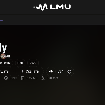
ly
y
Ali
е песни
Поп
2022
ушать
Скачать
784
K
02:42
6.22 MB
320 kb/s