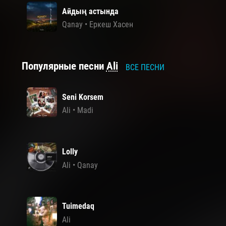
Айдың астында
Qanay
•
Еркеш Хасен
Популярные песни
Ali
ВСЕ ПЕСНИ
Seni Korsem
Ali
•
Madi
Lolly
Ali
•
Qanay
Tuimedaq
Ali