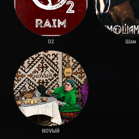
O2
Шам
NOVЫЙ