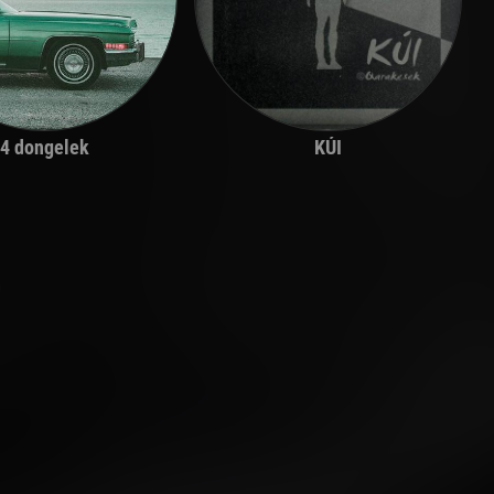
4 dongelek
KÚI