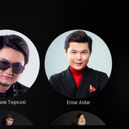
али Төреәлі
Ernar Aidar