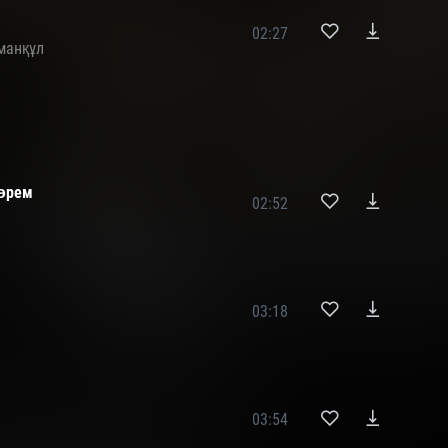
02:27
манқұл
көрем
02:52
03:18
03:54