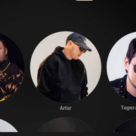
Төреғ
Artur