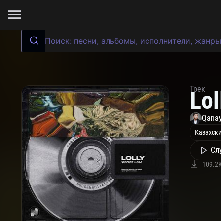
Трек
Lol
Qana
Казахски
Сл
109.2