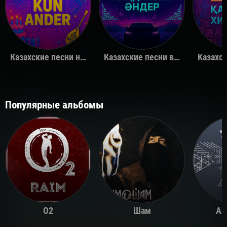
Казахские песни на день рождения
Казахские песни в машину
Популярные альбомы
O2
Шам
Ай