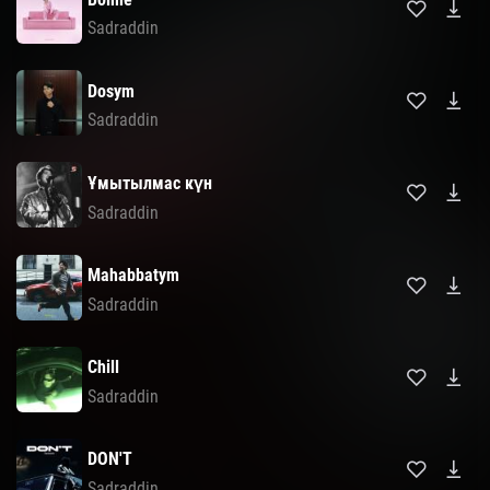
Sadraddin
Dosym
Sadraddin
Ұмытылмас күн
Sadraddin
Mahabbatym
Sadraddin
Chill
Sadraddin
DON'T
Sadraddin