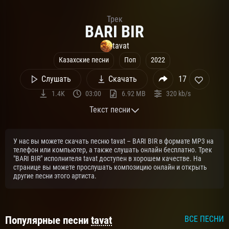
Трек
BARI BIR
tavat
Казахские песни
Поп
2022
Слушать
Скачать
17
1.4K
03:00
6.92 MB
320 kb/s
Текст песни
Текст песни:
У нас вы можете скачать песню tavat – BARI BIR в формате MP3 на
[«BARI BIR» ánderі]
телефон или компьютер, а также слушать онлайн бесплатно. Трек
"BARI BIR" исполнителя tavat доступен в хорошем качестве. На
[Intro]
странице вы можете прослушать композицию онлайн и открыть
другие песни этого артиста.
La-la-lai
La-la-lai-la-lai
La-la-lai
Популярные песни
tavat
ВСЕ ПЕСНИ
La-la-lai-u-u