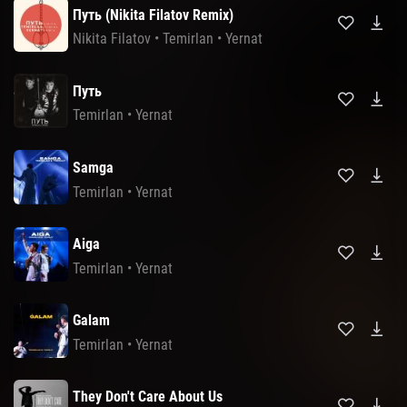
Путь (Nikita Filatov Remix)
Nikita Filatov
•
Temirlan
•
Yernat
Путь
Temirlan
•
Yernat
Samga
Temirlan
•
Yernat
Aiga
Temirlan
•
Yernat
Galam
Temirlan
•
Yernat
They Don't Care About Us