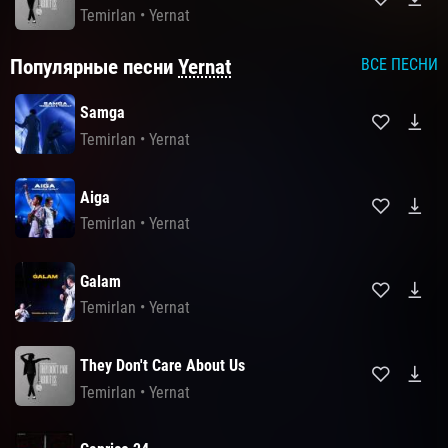
Temirlan
•
Yernat
Популярные песни
Yernat
ВСЕ ПЕСНИ
Samga
Temirlan
•
Yernat
Aiga
Temirlan
•
Yernat
Galam
Temirlan
•
Yernat
They Don't Care About Us
Temirlan
•
Yernat