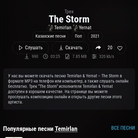
Трек
The Storm
Temirlan
Yernat
Казахские песни
Поп
2021
Слушать
Скачать
20
990
03:25
7.85 MB
320 kb/s
У нас вы можете скачать песню Temirlan & Yernat – The Storm в
формате MP3 на телефон или компьютер, а также слушать онлайн
бесплатно. Трек "The Storm" исполнителя Temirlan & Yernat
доступен в хорошем качестве. На странице вы можете
прослушать композицию онлайн и открыть другие песни этого
артиста.
Популярные песни
Temirlan
ВСЕ ПЕСНИ