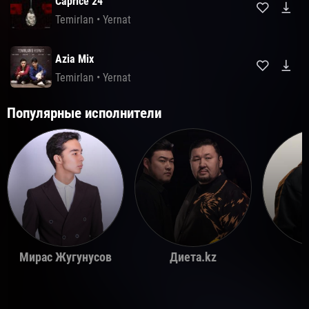
Caprice 24
Temirlan
•
Yernat
Azia Mix
Temirlan
•
Yernat
Популярные исполнители
Мирас Жугунусов
Диета.kz