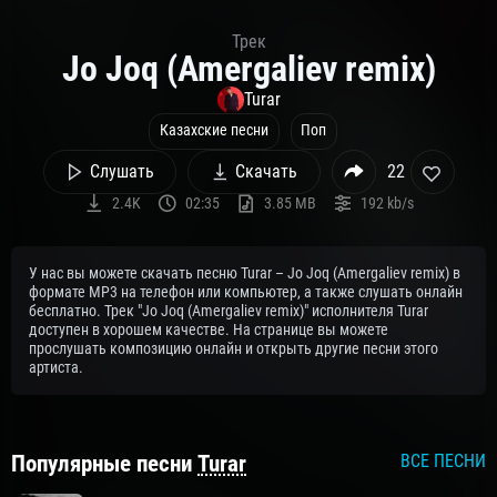
Трек
Jo Joq (Amergaliev remix)
Turar
Казахские песни
Поп
Слушать
Скачать
22
2.4K
02:35
3.85 MB
192 kb/s
У нас вы можете скачать песню Turar – Jo Joq (Amergaliev remix) в
формате MP3 на телефон или компьютер, а также слушать онлайн
бесплатно. Трек "Jo Joq (Amergaliev remix)" исполнителя Turar
доступен в хорошем качестве. На странице вы можете
прослушать композицию онлайн и открыть другие песни этого
артиста.
Популярные песни
Turar
ВСЕ ПЕСНИ