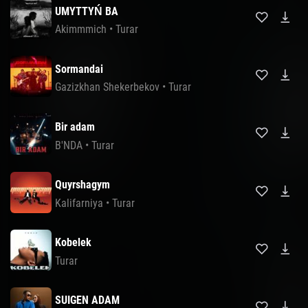
UMYTTYŃ BA
Akimmmich
•
Turar
Sormandai
Gazizkhan Shekerbekov
•
Turar
Bir adam
B'NDA
•
Turar
Quyrshagym
Kalifarniya
•
Turar
Kobelek
Turar
SUIGEN ADAM