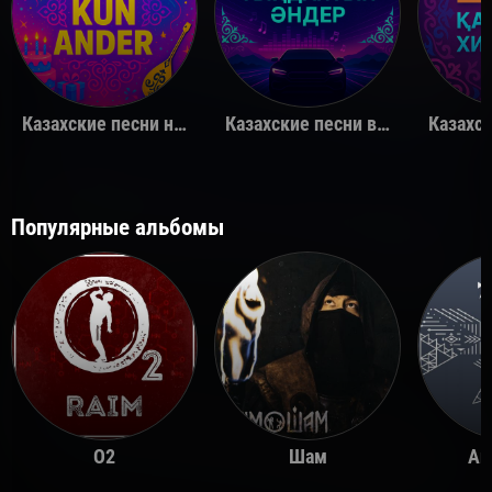
Казахские песни на день рождения
Казахские песни в машину
Популярные альбомы
O2
Шам
Ай