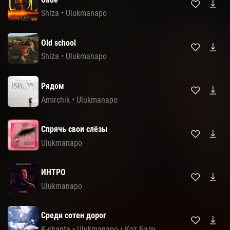
Shiza
•
Ulukmanapo
Old school
Shiza
•
Ulukmanapo
Рядом
Amirchik
•
Ulukmanapo
Спрячь свои слёзы
Ulukmanapo
ИНТРО
Ulukmanapo
Среди сотен дорог
K-chante
•
Ulukmanapo
•
Кот Балу