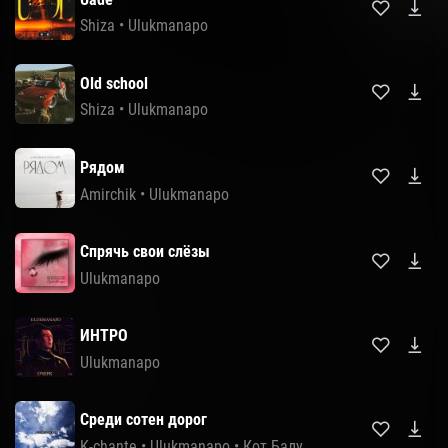
Shiza
•
Ulukmanapo
Old school
Shiza
•
Ulukmanapo
Рядом
Amirchik
•
Ulukmanapo
Спрячь свои слёзы
Ulukmanapo
ИНТРО
Ulukmanapo
Среди сотен дорог
K-chante
•
Ulukmanapo
•
Кот Балу