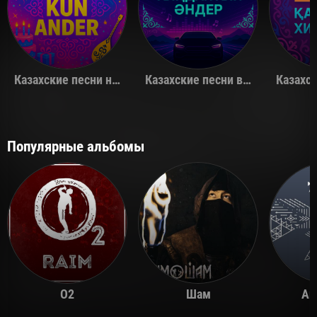
Казахские песни на день рождения
Казахские песни в машину
Популярные альбомы
O2
Шам
Ай