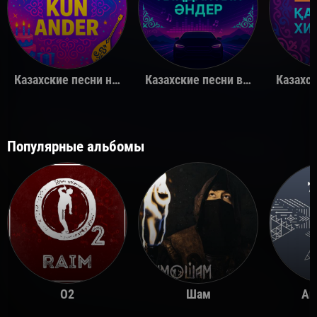
Казахские песни на день рождения
Казахские песни в машину
Популярные альбомы
O2
Шам
Ай