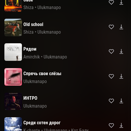
Shiza
•
Ulukmanapo
Old school
Shiza
•
Ulukmanapo
Рядом
Amirchik
•
Ulukmanapo
Спрячь свои слёзы
Ulukmanapo
ИНТРО
Ulukmanapo
Среди сотен дорог
K-chante
•
Ulukmanapo
•
Кот Балу