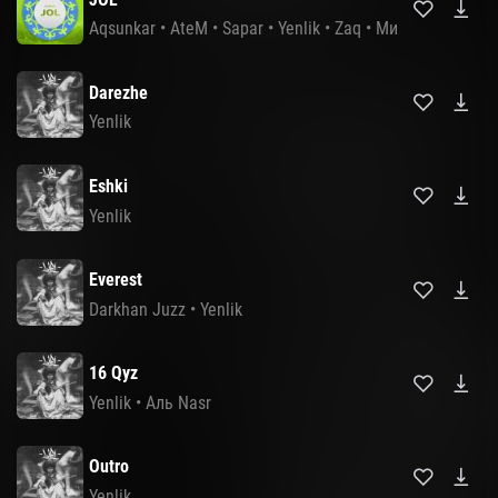
Aqsunkar
•
AteM
•
Sapar
•
Yenlik
•
Zaq
•
Мирас Жугунус
Darezhe
Yenlik
Eshki
Yenlik
Everest
Darkhan Juzz
•
Yenlik
16 Qyz
Yenlik
•
Аль Nasr
Outro
Yenlik