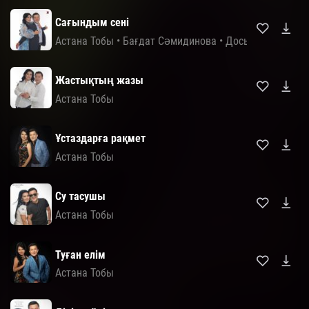
Сағындым сені
Астана Тобы
•
Бағдат Сәмидинова
•
Досымжан Таңат
Жастықтың жазы
Астана Тобы
Ұстаздарға рақмет
Астана Тобы
Су тасушы
Астана Тобы
Туған елім
Астана Тобы