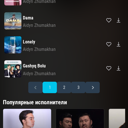
Aidyn Zhumakhan
Dama
Aidyn Zhumakhan
Lonely
Aidyn Zhumakhan
Gashyq Bolu
Aidyn Zhumakhan
1
2
3
Популярные исполнители