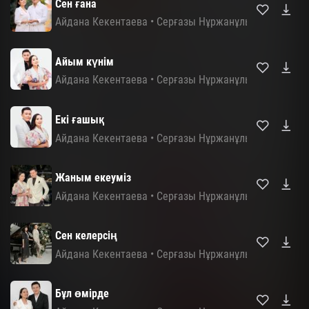
Сен ғана
Айдана Кекентаева
•
Серғазы Нұржанұлы
Айым күнім
Айдана Кекентаева
•
Серғазы Нұржанұлы
Екі ғашық
Айдана Кекентаева
•
Серғазы Нұржанұлы
Жаным екеуміз
Айдана Кекентаева
•
Серғазы Нұржанұлы
Сен келерсің
Айдана Кекентаева
•
Серғазы Нұржанұлы
Бұл өмірде