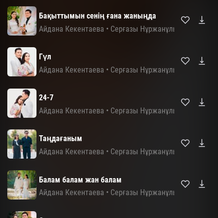
Бақыттымын сенің ғана жаныңда
Айдана Кекентаева
•
Серғазы Нұржанұлы
Гүл
Айдана Кекентаева
•
Серғазы Нұржанұлы
24-7
Айдана Кекентаева
•
Серғазы Нұржанұлы
Таңдағаным
Айдана Кекентаева
•
Серғазы Нұржанұлы
Балам балам жан балам
Айдана Кекентаева
•
Серғазы Нұржанұлы