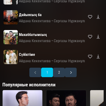
Айдана Кекентаева
•
Серғазы Нұржанұлы
Дайынсың ба
Айдана Кекентаева
•
Серғазы Нұржанұлы
Махаббатымсың
Айдана Кекентаева
•
Серғазы Нұржанұлы
Сүйіктіме
Айдана Кекентаева
•
Серғазы Нұржанұлы
1
2
Популярные исполнители