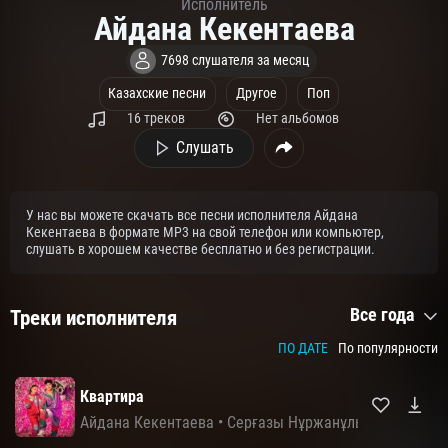
Исполнитель
Айдана Кекентаева
7698 слушателя за месяц
Казахские песни
Другое
Поп
16 треков
Нет альбомов
Слушать
У нас вы можете скачать все песни исполнителя Айдана
Кекентаева в формате MP3 на свой телефон или компьютер,
слушать в хорошем качестве бесплатно и без регистрации.
Все года
Треки исполнителя
ПО ДАТЕ
По популярности
Квартира
Айдана Кекентаева
•
Серғазы Нұржанұлы