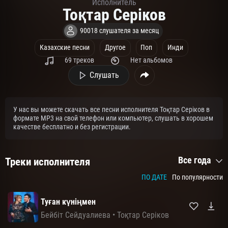
Исполнитель
Тоқтар Серіков
90018 слушателя за месяц
Казахские песни
Другое
Поп
Инди
69 треков
Нет альбомов
Слушать
У нас вы можете скачать все песни исполнителя Тоқтар Серіков в
формате MP3 на свой телефон или компьютер, слушать в хорошем
качестве бесплатно и без регистрации.
Все года
Треки исполнителя
ПО ДАТЕ
По популярности
Туған күніңмен
Бейбіт Сейдуалиева
•
Тоқтар Серіков