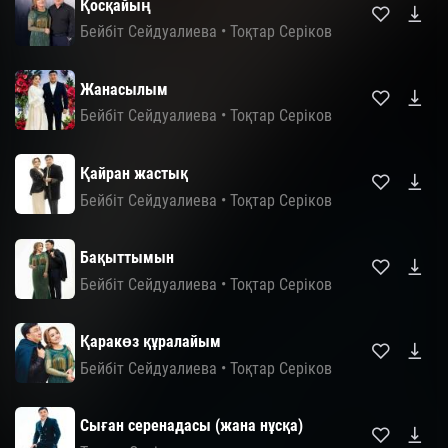
Қосқайың
Бейбіт Сейдуалиева
•
Тоқтар Серіков
Жанасылым
Бейбіт Сейдуалиева
•
Тоқтар Серіков
Қайран жастық
Бейбіт Сейдуалиева
•
Тоқтар Серіков
Бақыттымын
Бейбіт Сейдуалиева
•
Тоқтар Серіков
Қаракөз құралайым
Бейбіт Сейдуалиева
•
Тоқтар Серіков
Сыған серенадасы (жана нұсқа)