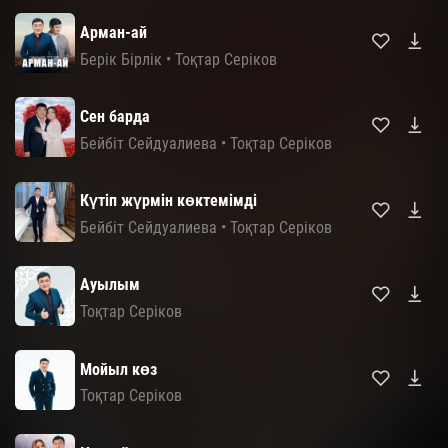
Арман-ай
Берік Бірлік
•
Тоқтар Серіков
Сен барда
Бейбіт Сейдуалиева
•
Тоқтар Серіков
Күтіп жүрмін көктемімді
Бейбіт Сейдуалиева
•
Тоқтар Серіков
Ауылым
Тоқтар Серіков
Мойыл көз
Тоқтар Серіков