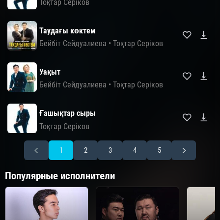
Тоқтар Серіков
Таудағы көктем
Бейбіт Сейдуалиева
•
Тоқтар Серіков
Уақыт
Бейбіт Сейдуалиева
•
Тоқтар Серіков
Ғашықтар сыры
Тоқтар Серіков
1
2
3
4
5
Популярные исполнители