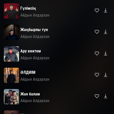
Гүлімсің
Айдын Алдархан
Жаңбырлы түн
Айдын Алдархан
Ару көктем
Айдын Алдархан
ӘЛДИІМ
Айдын Алдархан
Жан балам
Айдын Алдархан