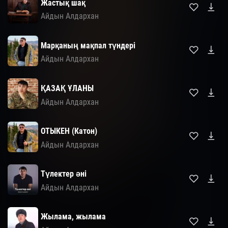
Жастық шақ
Айдын Алдархан
Марқаның мақпал түндері
Айдын Алдархан
ҚАЗАҚ ҰЛАНЫ
Айдын Алдархан
ОТЫКЕН (Катон)
Айдын Алдархан
Түлектер әні
Айдын Алдархан
Жылама, жылама