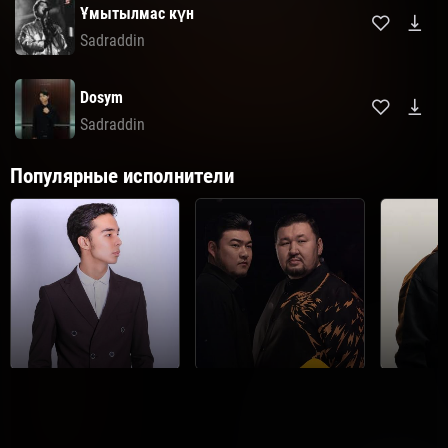
Ұмытылмас күн
Sadraddin
Dosym
Sadraddin
Популярные исполнители
Мирас Жугунусов
Диета.kz