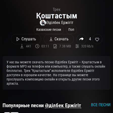
Трек
Қоштастым
Әділбек Ержігіт
Казахские песни
Поп
Слушать
Скачать
4
441
03:11
7.38 MB
320 kb/s
У нас вы можете скачать песню Әділбек Ержігіт – Қоштастым в
формате MP3 на телефон или компьютер, а также слушать онлайн
бесплатно. Трек "Қоштастым" исполнителя Әділбек Ержігіт
доступен в хорошем качестве. На странице вы можете
прослушать композицию онлайн и открыть другие песни этого
артиста.
Популярные песни
Әділбек Ержігіт
ВСЕ ПЕСНИ