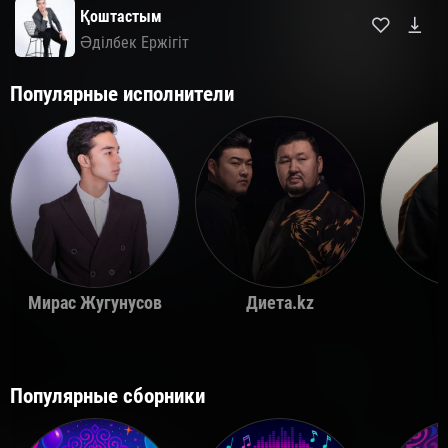
Қоштастым
Әділбек Ержігіт
Популярные исполнители
Мирас Жугунусов
Диета.kz
Популярные сборники