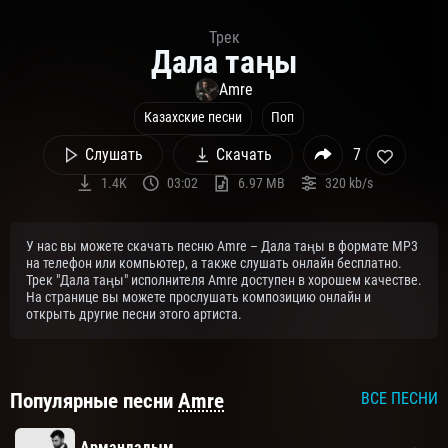
Трек
Дала таңы
Amre
Казахские песни
Поп
Слушать
Скачать
7
1.4K
03:02
6.97 MB
320 kb/s
У нас вы можете скачать песню Amre – Дала таңы в формате MP3
на телефон или компьютер, а также слушать онлайн бесплатно.
Трек "Дала таңы" исполнителя Amre доступен в хорошем качестве.
На странице вы можете прослушать композицию онлайн и
открыть другие песни этого артиста.
Популярные песни
Amre
ВСЕ ПЕСНИ
Армандадым