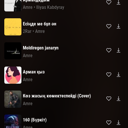
Amre
•
Iliyas Kabdyray
Есіңде ме бұл ән
2Rar
•
Amre
Moldiregen janaryn
Amre
Арман қыз
Amre
Көз жасың көмектеспейді (Cover)
Amre
160 (Бүркіт)
Amre