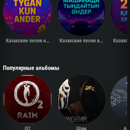
Казахские песни на день рождения
Казахские песни в машину
Популярные альбомы
O2
Шам
Ай