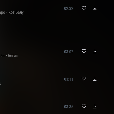
02:32
apo
•
Кот Балу
03:02
тан
•
Бегиш
03:11
ш
03:35