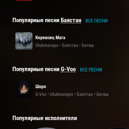
Популярные песни
Баястан
ВСЕ ПЕСНИ
Керексиң Мага
Ulukmanapo
•
Баястан
•
Бегиш
Популярные песни
G-Voo
ВСЕ ПЕСНИ
Шоро
G-Voo
•
Ulukmanapo
•
Баястан
•
Бегиш
Популярные исполнители