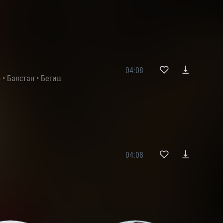
04:08
o
•
Баястан
•
Бегиш
04:08