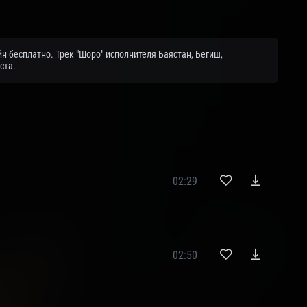
н бесплатно. Трек "Шоро" исполнителя Баястан, Бегиш,
ста.
02:29
ы
02:50