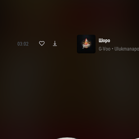
Шоро
03:02
G-Voo
•
Ulukmanap