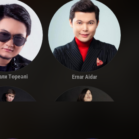
али Төреәлі
Ernar Aidar