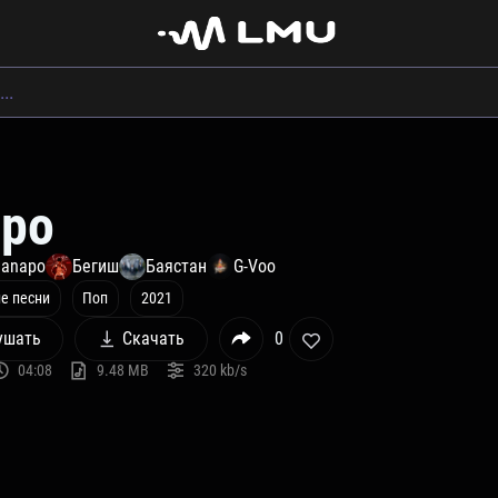
ро
manapo
Бегиш
Баястан
G-Voo
е песни
Поп
2021
ушать
Скачать
0
04:08
9.48 MB
320 kb/s