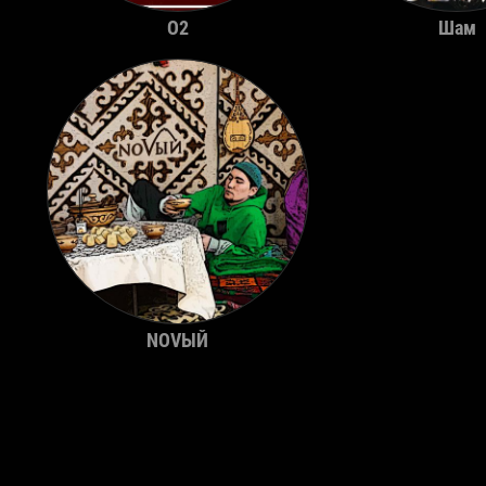
O2
Шам
NOVЫЙ