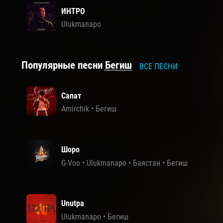
ИНТРО
Ulukmanapo
Популярные песни
Бегиш
ВСЕ ПЕСНИ
Сапат
Amirchik
•
Бегиш
Шоро
G-Voo
•
Ulukmanapo
•
Баястан
•
Бегиш
Unutpa
Ulukmanapo
•
Бегиш