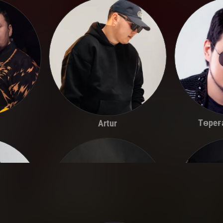
Төреғ
Artur