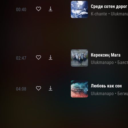
Среди сотен дорог
00:40
K-chante
•
Ulukman
Керексиң Мага
02:47
Ulukmanapo
•
Баяс
Любовь как сон
04:08
Ulukmanapo
•
Беги