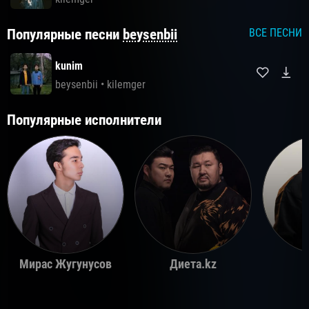
Популярные песни
beysenbii
ВСЕ ПЕСНИ
kunim
beysenbii
•
kilemger
Популярные исполнители
Мирас Жугунусов
Диета.kz