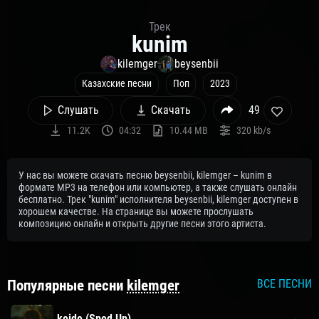
Трек
kunim
kilemger
beysenbii
Казахские песни
Поп
2023
Слушать
Скачать
49
11.2K
04:32
10.44 MB
320 kb/s
У нас вы можете скачать песню beysenbii, kilemger – kunim в
формате MP3 на телефон или компьютер, а также слушать онлайн
бесплатно. Трек "kunim" исполнителя beysenbii, kilemger доступен в
хорошем качестве. На странице вы можете прослушать
композицию онлайн и открыть другие песни этого артиста.
Популярные песни
kilemger
ВСЕ ПЕСНИ
keide (Sped Up)