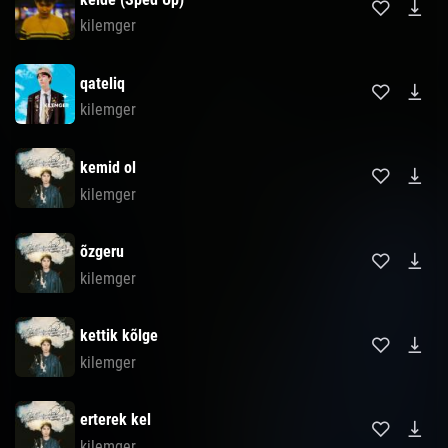
kilemger
qateliq
kilemger
kemid ol
kilemger
õzgeru
kilemger
kettik kõlge
kilemger
erterek kel
kilemger