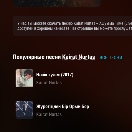
У нас вы можете скачать песню Kairat Nurtas – Ашуыма Тиме (Liv
доступен в хорошем качестве. На странице вы можете прослушат
Популярные песни
Kairat Nurtas
ВСЕ ПЕСНИ
Нәзік гүлім (2017)
Kairat Nurtas
Жүрегіңнен Бір Орын Бер
Kairat Nurtas