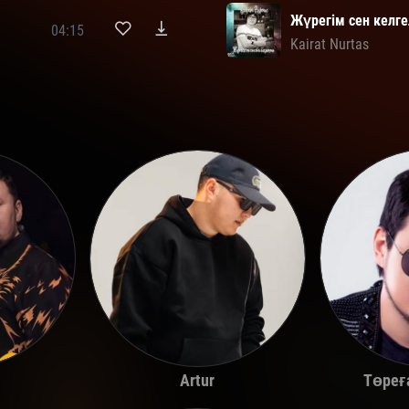
Жүрегім сен келге
04:15
Kairat Nurtas
Төреғ
Artur