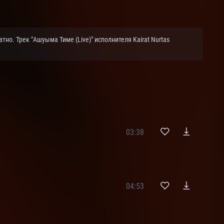
но. Трек "Ашуыма Тиме (Live)" исполнителя Kairat Nurtas
03:38
04:53