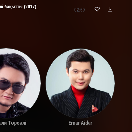
лі бақытты (2017)
02:59
али Төреәлі
Ernar Aidar