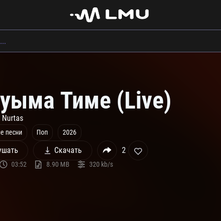
уыма Тиме (Live)
t Nurtas
е песни
Поп
2026
ушать
Скачать
2
03:52
8.90 MB
320 kb/s