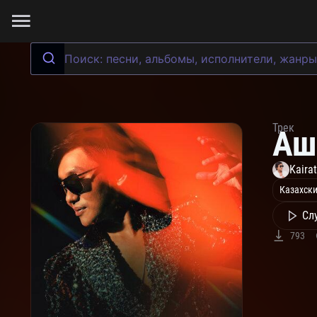
Трек
Аш
Kaira
Казахски
Сл
793