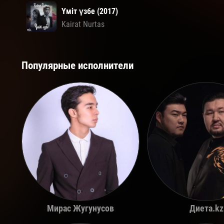
Үміт үзбе (2017)
Kairat Nurtas
Популярные исполнители
Мирас Жугунусов
Диета.kz