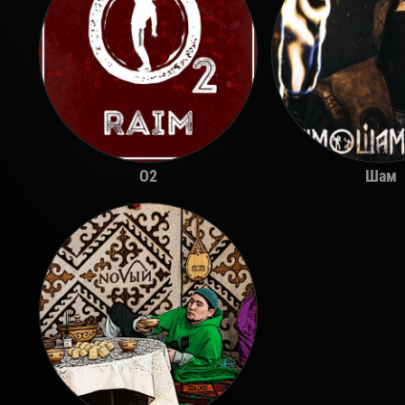
O2
Шам