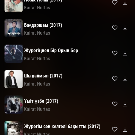
Kairat Nurtas
Бағдаршам (2017)
Kairat Nurtas
Жүрегіңнен Бір Орын Бер
Kairat Nurtas
Шыдаймын (2017)
Kairat Nurtas
Үміт үзбе (2017)
Kairat Nurtas
Жүрегім сен келгелі бақытты (2017)
Kairat Nurtas