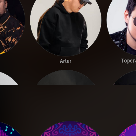
Төреғ
Artur