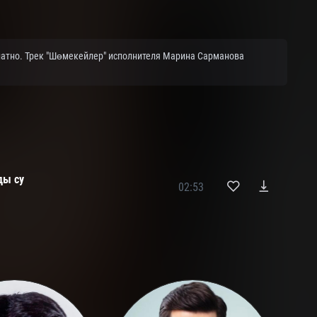
латно. Трек "Шөмекейлер" исполнителя Марина Сарманова
ды су
02:53
а