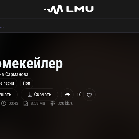
мекейлер
на Сарманова
е песни
Поп
ушать
Скачать
16
03:43
8.59 MB
320 kb/s