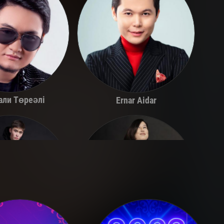
али Төреәлі
Ernar Aidar