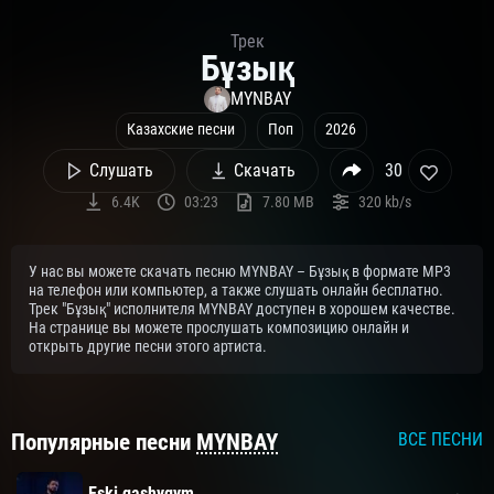
Трек
Бұзық
MYNBAY
Казахские песни
Поп
2026
Слушать
Скачать
30
6.4K
03:23
7.80 MB
320 kb/s
У нас вы можете скачать песню MYNBAY – Бұзық в формате MP3
на телефон или компьютер, а также слушать онлайн бесплатно.
Трек "Бұзық" исполнителя MYNBAY доступен в хорошем качестве.
На странице вы можете прослушать композицию онлайн и
открыть другие песни этого артиста.
Популярные песни
MYNBAY
ВСЕ ПЕСНИ
Eski gashygym