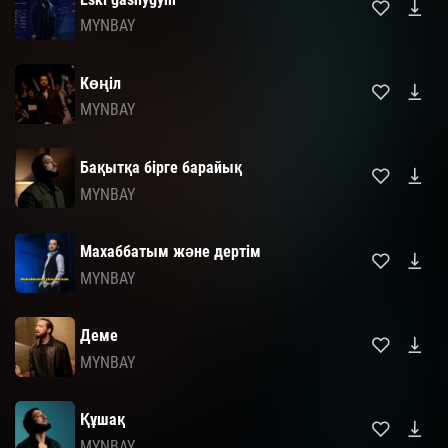
MYNBAY
Көңіл
MYNBAY
Бақытқа бірге барайық
MYNBAY
Махаббатым және дертім
MYNBAY
Деме
MYNBAY
Құшақ
MYNBAY