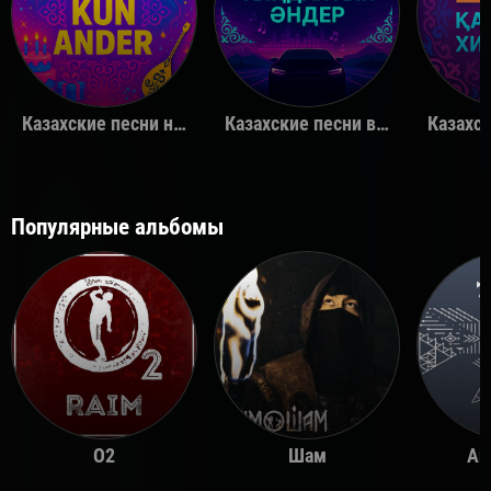
Казахские песни на день рождения
Казахские песни в машину
Популярные альбомы
O2
Шам
Ай