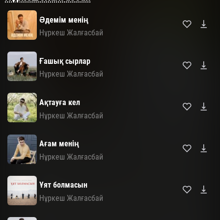
Әдемім менің
Нұркеш Жалғасбай
Ғашық сырлар
Нұркеш Жалғасбай
Ақтауға кел
Нұркеш Жалғасбай
Ағам менің
Нұркеш Жалғасбай
Ұят болмасын
Нұркеш Жалғасбай