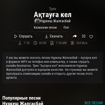
Трек
Ақтауға кел
Нұркеш Жалғасбай
Казахские песни
Поп
Слушать
Скачать
32
7.7K
03:00
7.36 MB
320 kb/s
У нас вы можете скачать песню Нұркеш Жалғасбай – Ақтауға кел
в формате MP3 на телефон или компьютер, а также слушать
онлайн бесплатно. Трек "Ақтауға кел" исполнителя Нұркеш
Жалғасбай доступен в хорошем качестве. На странице вы можете
прослушать композицию онлайн и открыть другие песни этого
артиста.
Популярные песни
Нұркеш Жалғасбай
ВСЕ ПЕСНИ