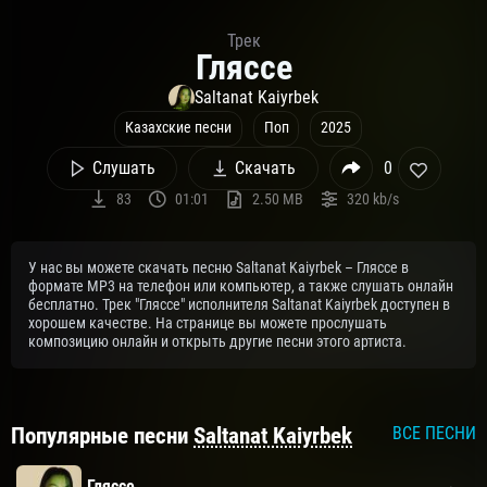
Трек
Гляссе
Saltanat Kaiyrbek
Казахские песни
Поп
2025
Слушать
Скачать
0
83
01:01
2.50 MB
320 kb/s
У нас вы можете скачать песню Saltanat Kaiyrbek – Гляссе в
формате MP3 на телефон или компьютер, а также слушать онлайн
бесплатно. Трек "Гляссе" исполнителя Saltanat Kaiyrbek доступен в
хорошем качестве. На странице вы можете прослушать
композицию онлайн и открыть другие песни этого артиста.
Популярные песни
Saltanat Kaiyrbek
ВСЕ ПЕСНИ
Гляссе