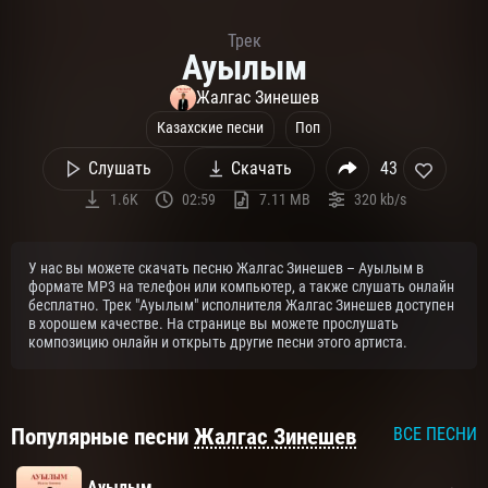
Трек
Ауылым
Жалгас Зинешев
Казахские песни
Поп
Слушать
Скачать
43
1.6K
02:59
7.11 MB
320 kb/s
У нас вы можете скачать песню Жалгас Зинешев – Ауылым в
формате MP3 на телефон или компьютер, а также слушать онлайн
бесплатно. Трек "Ауылым" исполнителя Жалгас Зинешев доступен
в хорошем качестве. На странице вы можете прослушать
композицию онлайн и открыть другие песни этого артиста.
Популярные песни
Жалгас Зинешев
ВСЕ ПЕСНИ
Ауылым