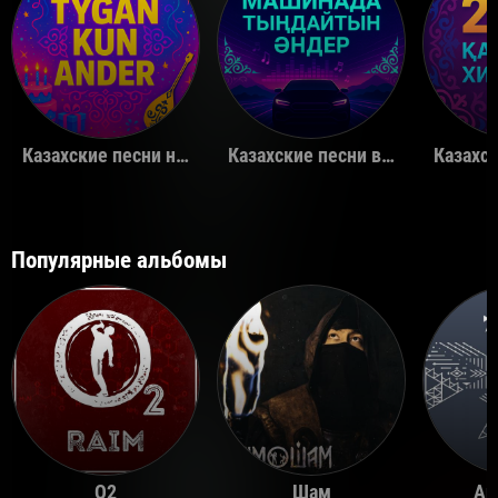
Казахские песни на день рождения
Казахские песни в машину
Популярные альбомы
O2
Шам
Ай