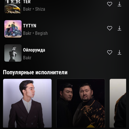
TER
Bakr
•
Shiza
TYTYN
Bakr
•
Begish
Ойлорумда
Bakr
Популярные исполнители