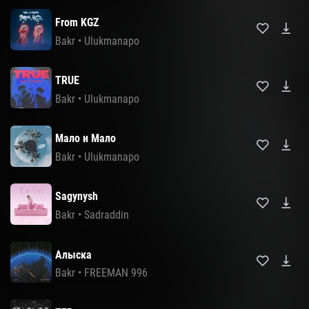
From KGZ
Bakr
•
Ulukmanapo
TRUE
Bakr
•
Ulukmanapo
Мало и Мало
Bakr
•
Ulukmanapo
Sagynysh
Bakr
•
Sadraddin
Алыска
Bakr
•
FREEMAN 996