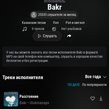
Исполнитель
Bakr
25333 слушателя за месяц
Казахские песни
Поп
Рэп и хип-хоп
9 треков
Нет альбомов
Слушать
У нас вы можете скачать все песни исполнителя Bakr в формате
MP3 на свой телефон или компьютер, слушать в хорошем качестве
бесплатно и без регистрации.
Все года
Треки исполнителя
ПО ДАТЕ
По популярности
Расстояние
Bakr
•
Ulukmanapo