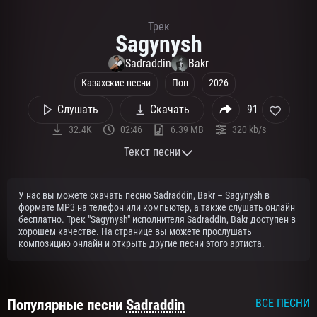
Трек
Sagynysh
Sadraddin
Bakr
Казахские песни
Поп
2026
Слушать
Скачать
91
32.4K
02:46
6.39 MB
320 kb/s
Текст песни
Текст песни:
У нас вы можете скачать песню Sadraddin, Bakr – Sagynysh в
Алыстағы менің жақын адамым
формате MP3 на телефон или компьютер, а также слушать онлайн
Тұрғынымыз қазір екі қаланың
бесплатно. Трек "Sagynysh" исполнителя Sadraddin, Bakr доступен в
Сағынышты қалай кетіре аламын?
хорошем качестве. На странице вы можете прослушать
композицию онлайн и открыть другие песни этого артиста.
Түнде қарап сенің суреттеріңе
Таңқаламын сондай күн жеткеніне
Бауыр басыппын мен әдеттеріңе, әдеттеріңе
Популярные песни
Sadraddin
ВСЕ ПЕСНИ