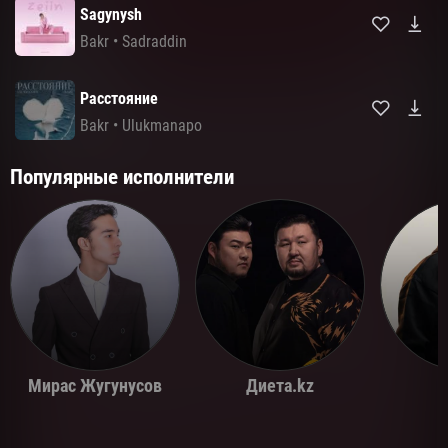
Sagynysh
Кешір бара алмадым, ашуға салынба
Жасыңды төкпе, жақсы күндерің алдыда
Bakr
•
Sadraddin
Алдыда
Расстояние
Bakr
•
Ulukmanapo
Популярные исполнители
Мирас Жугунусов
Диета.kz