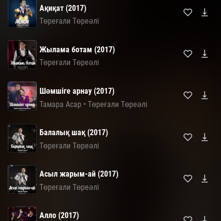
Ақиқат (2017)
Төреғали Төреәлі
Жылама ботам (2017)
Төреғали Төреәлі
Шәмшіге арнау (2017)
Тамара Асар
•
Төреғали Төреәлі
Балалық шақ (2017)
Төреғали Төреәлі
Асыл жарым-ай (2017)
Төреғали Төреәлі
Алло (2017)